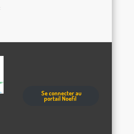
E
Se connecter au
portail Noefil