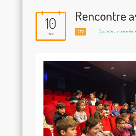
Rencontre av
10
Author
Ecole Sacré Coeur de L
CE2
mai