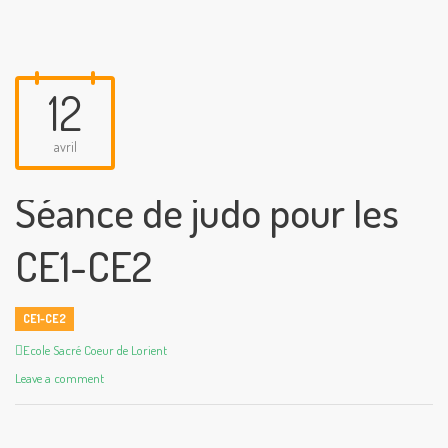
12
avril
Séance de judo pour les
CE1-CE2
CE1-CE2
Author
Ecole Sacré Coeur de Lorient
Leave a comment