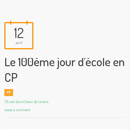
12
avril
Le 100ème jour d’école en
CP
CP
Author
Ecole Sacré Coeur de Lorient
Leave a comment