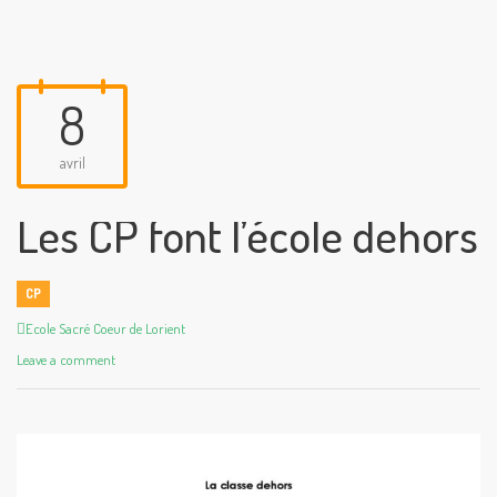
8
avril
Les CP font l’école dehors
CP
Author
Ecole Sacré Coeur de Lorient
Leave a comment