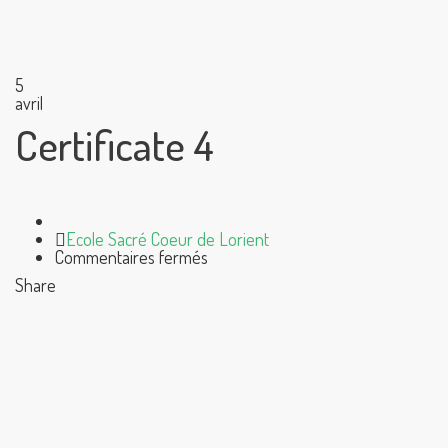
5
avril
Certificate 4
Author
Ecole Sacré Coeur de Lorient
sur
Commentaires fermés
Certificate
Share
4