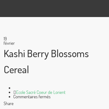
19
février
Kashi Berry Blossoms
Cereal
Author
Ecole Sacré Coeur de Lorient
sur
Commentaires fermés
Kashi
Share
Berry