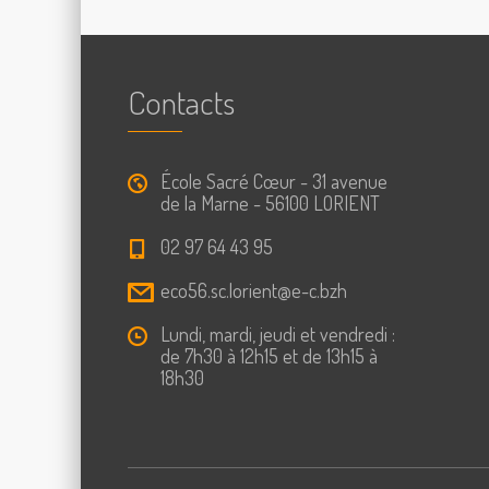
Contacts
École Sacré Cœur - 31 avenue
de la Marne - 56100 LORIENT
02 97 64 43 95
eco56.sc.lorient@e-c.bzh
Lundi, mardi, jeudi et vendredi :
de 7h30 à 12h15 et de 13h15 à
18h30